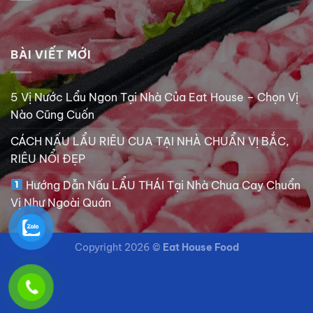
BÀI VIẾT MỚI
5 Vị Nước Lẩu Ngon Tại Nhà Của Eat House – Chọn Vị
Nào Cũng Cuốn
CÁCH NẤU LẨU RIÊU CUA TẠI NHÀ CHUẨN VỊ BẮC,
RIÊU NỔI ĐẸP
Hướng Dẫn Nấu LẨU THÁI Tại Nhà Chua Cay Chuẩn
Vị Như Ngoài Quán
Copyright 2026 ©
Eat House Food