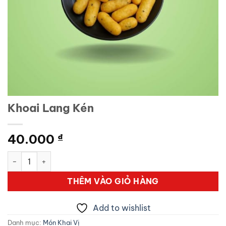
Khoai Lang Kén
40.000
₫
Khoai Lang Kén số lượng
THÊM VÀO GIỎ HÀNG
Add to wishlist
Danh mục:
Món Khai Vị