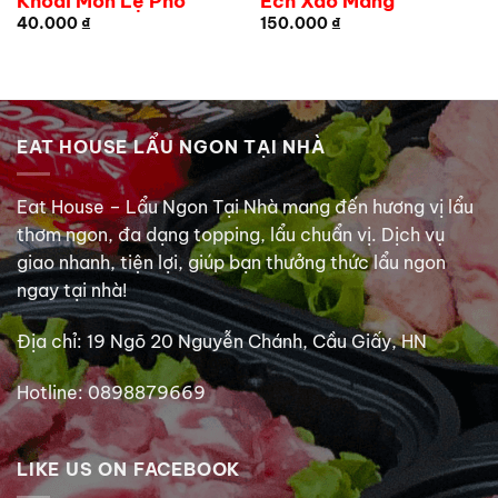
Khoai Môn Lệ Phố
Ếch Xào Măng
40.000
₫
150.000
₫
EAT HOUSE LẨU NGON TẠI NHÀ
Eat House – Lẩu Ngon Tại Nhà mang đến hương vị lẩu
thơm ngon, đa dạng topping, lẩu chuẩn vị. Dịch vụ
giao nhanh, tiện lợi, giúp bạn thưởng thức lẩu ngon
ngay tại nhà!
Địa chỉ: 19 Ngõ 20 Nguyễn Chánh, Cầu Giấy, HN
Hotline: 0898879669
LIKE US ON FACEBOOK