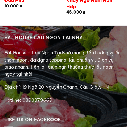
Đậu Phụ
Khay Ngô Nấm Hỗn
Hợp
10.000
₫
45.000
₫
EAT HOUSE LẨU NGON TẠI NHÀ
Eat House – Lẩu Ngon Tại Nhà mang đến hương vị lẩu
thơm ngon, đa dạng topping, lẩu chuẩn vị. Dịch vụ
giao nhanh, tiện lợi, giúp bạn thưởng thức lẩu ngon
ngay tại nhà!
Địa chỉ: 19 Ngõ 20 Nguyễn Chánh, Cầu Giấy, HN
Hotline: 0898879669
LIKE US ON FACEBOOK