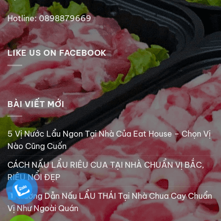
Hotline: 0898879669
LIKE US ON FACEBOOK
BÀI VIẾT MỚI
5 Vị Nước Lẩu Ngon Tại Nhà Của Eat House – Chọn Vị
Nào Cũng Cuốn
CÁCH NẤU LẨU RIÊU CUA TẠI NHÀ CHUẨN VỊ BẮC,
RIÊU NỔI ĐẸP
Hướng Dẫn Nấu LẨU THÁI Tại Nhà Chua Cay Chuẩn
Vị Như Ngoài Quán