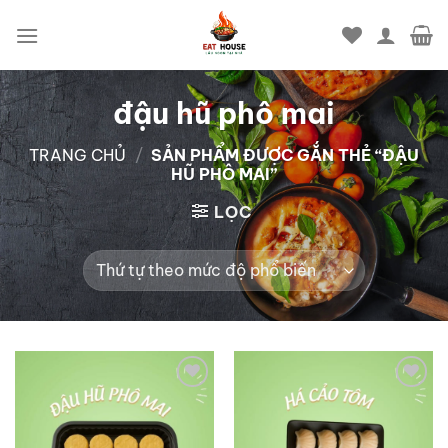
Bỏ
qua
nội
dung
đậu hũ phô mai
TRANG CHỦ
/
SẢN PHẨM ĐƯỢC GẮN THẺ “ĐẬU
HŨ PHÔ MAI”
LỌC
Add to
Add to
wishlist
wishlist