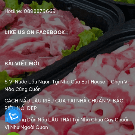
Hotline: 0898879669
LIKE US ON FACEBOOK
BÀI VIẾT MỚI
5 Vị Nước Lẩu Ngon Tại Nhà Của Eat House – Chọn Vị
Nào Cũng Cuốn
CÁCH NẤU LẨU RIÊU CUA TẠI NHÀ CHUẨN VỊ BẮC,
RIÊU NỔI ĐẸP
Hướng Dẫn Nấu LẨU THÁI Tại Nhà Chua Cay Chuẩn
Vị Như Ngoài Quán