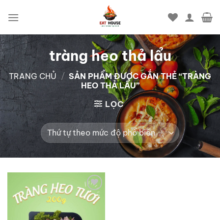
Bỏ
qua
nội
dung
tràng heo thả lẩu
TRANG CHỦ
/
SẢN PHẨM ĐƯỢC GẮN THẺ “TRÀNG
HEO THẢ LẨU”
LỌC
Add to
wishlist