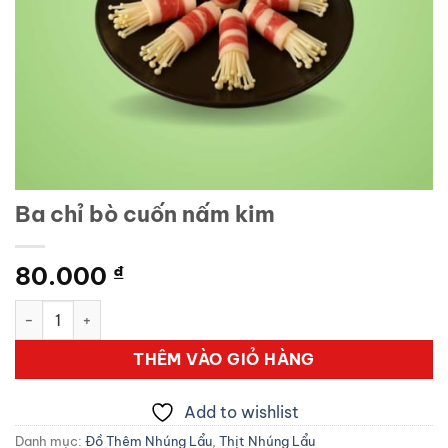
Ba chỉ bò cuốn nấm kim
80.000
₫
Ba chỉ bò cuốn nấm kim số lượng
THÊM VÀO GIỎ HÀNG
Add to wishlist
Danh mục:
Đồ Thêm Nhúng Lẩu
,
Thịt Nhúng Lẩu