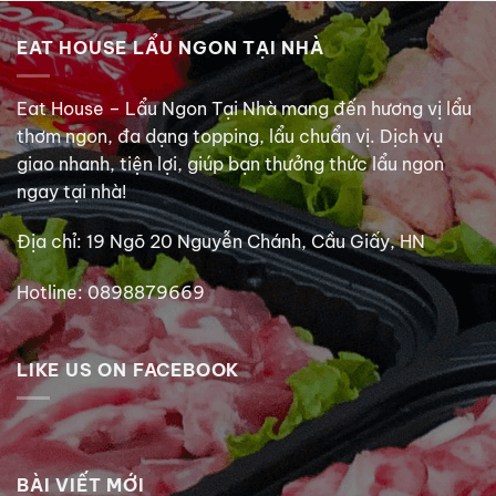
60.000 ₫.
EAT HOUSE LẨU NGON TẠI NHÀ
Eat House – Lẩu Ngon Tại Nhà mang đến hương vị lẩu
thơm ngon, đa dạng topping, lẩu chuẩn vị. Dịch vụ
giao nhanh, tiện lợi, giúp bạn thưởng thức lẩu ngon
ngay tại nhà!
Địa chỉ: 19 Ngõ 20 Nguyễn Chánh, Cầu Giấy, HN
Hotline: 0898879669
LIKE US ON FACEBOOK
BÀI VIẾT MỚI