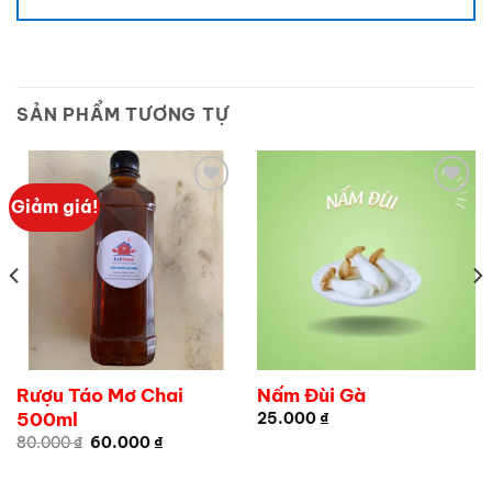
SẢN PHẨM TƯƠNG TỰ
Giảm giá!
Add to
Add to
wishlist
wishlist
Rượu Táo Mơ Chai
Nấm Đùi Gà
500ml
25.000
₫
Giá
Giá
80.000
₫
60.000
₫
gốc
hiện
là:
tại
80.000 ₫.
là: