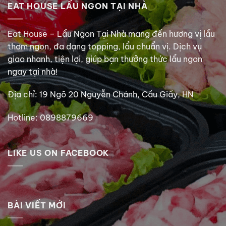
EAT HOUSE LẨU NGON TẠI NHÀ
Eat House – Lẩu Ngon Tại Nhà mang đến hương vị lẩu
thơm ngon, đa dạng topping, lẩu chuẩn vị. Dịch vụ
giao nhanh, tiện lợi, giúp bạn thưởng thức lẩu ngon
ngay tại nhà!
Địa chỉ: 19 Ngõ 20 Nguyễn Chánh, Cầu Giấy, HN
Hotline: 0898879669
LIKE US ON FACEBOOK
BÀI VIẾT MỚI