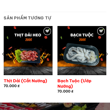
SẢN PHẨM TƯƠNG TỰ
Add to
Add to
wishlist
wishlist
Thịt Dải (Cắt Nướng)
Bạch Tuộc (ướp
Nướng)
70.000
₫
70.000
₫