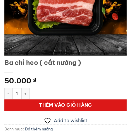
Ba chỉ heo ( cắt nướng )
50.000
₫
Ba chỉ heo ( cắt nướng ) số lượng
THÊM VÀO GIỎ HÀNG
Add to wishlist
Danh mục:
Đồ thêm nướng