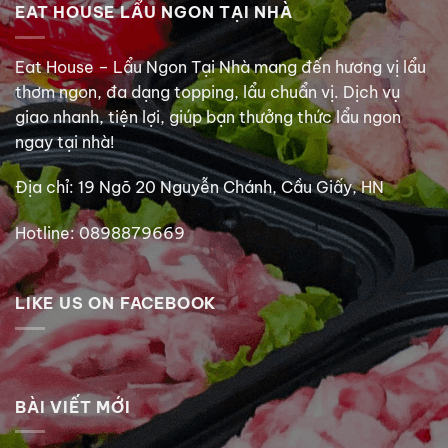
EAT HOUSE LẨU NGON TẠI NHÀ
Eat House – Lẩu Ngon Tại Nhà mang đến hương vị lẩu
thơm ngon, đa dạng topping, lẩu chuẩn vị. Dịch vụ
giao nhanh, tiện lợi, giúp bạn thưởng thức lẩu ngon
ngay tại nhà!
Địa chỉ: 19 Ngõ 20 Nguyễn Chánh, Cầu Giấy, HN
Hotline: 0898879669
LIKE US ON FACEBOOK
BÀI VIẾT MỚI