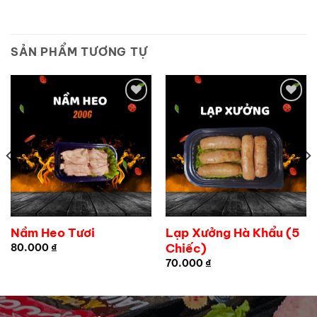
SẢN PHẨM TƯƠNG TỰ
Add to
Add to
wishlist
wishlist
Nầm Heo Tươi
Lạp Xưởng Hà Khẩu (5
Chiếc)
80.000
₫
70.000
₫