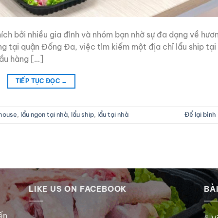
ích bởi nhiều gia đình và nhóm bạn nhờ sự đa dạng về hươ
àng tại quận Đống Đa, việc tìm kiếm một địa chỉ lẩu ship tại
ầu hàng […]
TIẾP TỤC ĐỌC
→
house
,
lẩu ngon tại nhà
,
lẩu ship
,
lẩu tại nhà
Để lại bình
LIKE US ON FACEBOOK
BÀI
ến