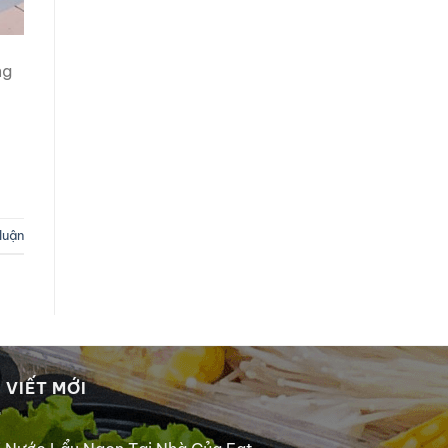
ng
 luận
 VIẾT MỚI