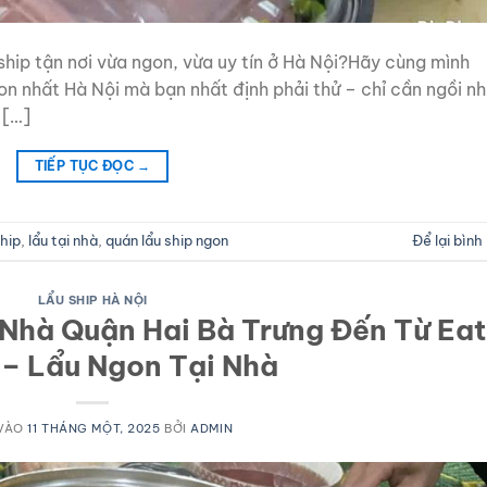
ship tận nơi vừa ngon, vừa uy tín ở Hà Nội?Hãy cùng mình
n nhất Hà Nội mà bạn nhất định phải thử – chỉ cần ngồi nh
 […]
TIẾP TỤC ĐỌC
→
ship
,
lẩu tại nhà
,
quán lẩu ship ngon
Để lại bình
LẨU SHIP HÀ NỘI
 Nhà Quận Hai Bà Trưng Đến Từ Eat
– Lẩu Ngon Tại Nhà
VÀO
11 THÁNG MỘT, 2025
BỞI
ADMIN