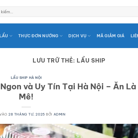
LẨU
THỰC ĐƠN NƯỚNG
DỊCH VỤ
MÃ GIẢM GIÁ
LIÊ
LƯU TRỮ THẺ:
LẨU SHIP
LẨU SHIP HÀ NỘI
Ngon và Uy Tín Tại Hà Nội – Ăn Là
Mê!
 VÀO
28 THÁNG TƯ, 2025
BỞI
ADMIN