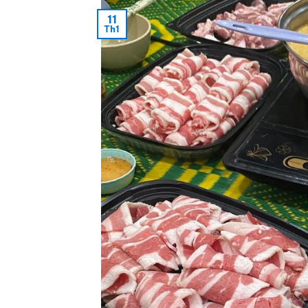
11
Th1