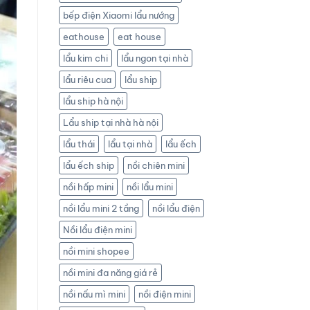
bếp điện Xiaomi lẩu nướng
eathouse
eat house
lẩu kim chi
lẩu ngon tại nhà
lẩu riêu cua
lẩu ship
lẩu ship hà nội
Lẩu ship tại nhà hà nội
lẩu thái
lẩu tại nhà
lẩu ếch
lẩu ếch ship
nồi chiên mini
nồi hấp mini
nồi lẩu mini
nồi lẩu mini 2 tầng
nồi lẩu điện
Nồi lẩu điện mini
nồi mini shopee
nồi mini đa năng giá rẻ
nồi nấu mì mini
nồi điện mini