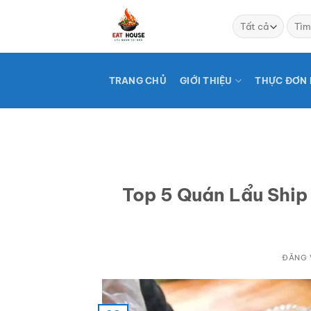
Bỏ
Tìm
qua
kiếm:
nội
dung
TRANG CHỦ
GIỚI THIỆU
THỰC ĐƠN 
Top 5 Quán Lẩu Ship 
ĐĂNG