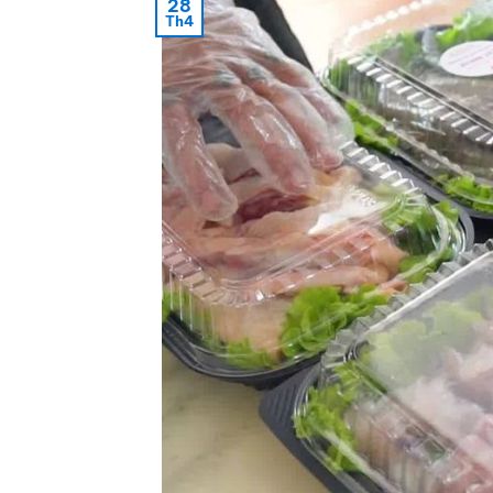
28
Th4