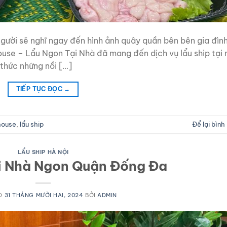
gười sẽ nghĩ ngay đến hình ảnh quây quần bên bên gia đìn
ouse – Lẩu Ngon Tại Nhà đã mang đến dịch vụ lẩu ship tại 
 thức những nồi […]
TIẾP TỤC ĐỌC
→
house
,
lẩu ship
Để lại bình
LẨU SHIP HÀ NỘI
i Nhà Ngon Quận Đống Đa
O
31 THÁNG MƯỜI HAI, 2024
BỞI
ADMIN