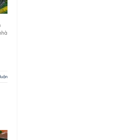
h
nhà
 luận