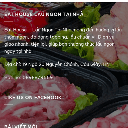
EAT HOUSE LẨU NGON TẠI NHÀ
Eat House – Lẩu Ngon Tại Nhà mang đến hương vị lẩu
thơm ngon, đa dạng topping, lẩu chuẩn vị. Dịch vụ
giao nhanh, tiện lợi, giúp bạn thưởng thức lẩu ngon
ngay tại nhà!
Địa chỉ: 19 Ngõ 20 Nguyễn Chánh, Cầu Giấy, HN
Hotline: 0898879669
LIKE US ON FACEBOOK
BÀI VIẾT MỚI