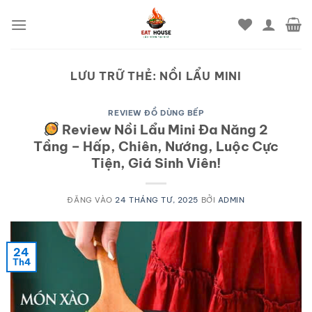
Bỏ
qua
nội
dung
LƯU TRỮ THẺ:
NỒI LẨU MINI
REVIEW ĐỒ DÙNG BẾP
Review Nồi Lẩu Mini Đa Năng 2
Tầng – Hấp, Chiên, Nướng, Luộc Cực
Tiện, Giá Sinh Viên!
ĐĂNG VÀO
24 THÁNG TƯ, 2025
BỞI
ADMIN
24
Th4