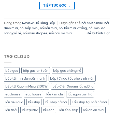
TIẾP TỤC ĐỌC
→
Đăng trong
Review Đồ Dùng Bếp
|
Được gắn thẻ
nồi chiên mini
,
nồi
điện mini
,
nồi hấp mini
,
nồi lẩu mini
,
nồi lẩu mini 2 tầng
,
nồi mini đa
năng giá rẻ
,
nồi mini shopee
,
nồi nấu mì mini
Để lại bình luận
TAG CLOUD
bếp gas
bếp gas an toàn
bếp gas chống nổ
bếp từ mini đun sôi nhanh
bếp từ nào tốt cho sinh viên
bếp từ Xiaomi Mijia 2100W
bếp điện Xiaomi lẩu nướng
eathouse
eat house
lẩu kim chi
lẩu ngon tại nhà
lẩu riêu cua
lẩu ship
lẩu ship hà nội
Lẩu ship tại nhà hà nội
lẩu thái
lẩu tại nhà
lẩu ếch
lẩu ếch ship
nồi chiên mini